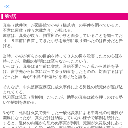
<<
第7話
真央（武井咲）が図書館で小杉（橋爪功）の事件を調べていると、
不意に屋敷（佐々木蔵之介）が現れる。
屋敷は、真央が度々、拘置所の小杉と面会していることを知ってお
り、８年前に自首してきた小杉を最初に取り調べたのは自分だと告
げる。
当時、小杉が何らかの目的を持って３人の男を殺害したとの心証を
持ったが、動機の解明には至らなかったという。
いっぽう、真央は８年前に突然、音信不通だった母から連絡を受
け、留学先から日本に戻って会う約束をしたものの、対面するはず
だった日、母が“不詳の転落死”を遂げたと語る。
そんな折、中央監察医務院に放火事件による男性の焼死体が運び込
まれてくる。
執刀医は児玉（青柳翔）だったが、助手の真央は彼を押しのける勢
いで解剖を進める。
やがて、死因は火災で発生した一酸化炭素による中毒死の可能性が
濃厚になったが、真央だけは納得していない様子で解剖を続けた。
すると、遺体の内臓から思わぬ事実が判明。死因が火災以外にあっ