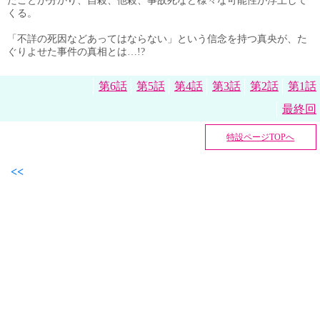
たことが分かり、自殺、他殺、事故死など様々な可能性が浮上して
くる。
「不詳の死因などあってはならない」という信念を持つ真央が、た
ぐりよせた事件の真相とは…!?
第6話
第5話
第4話
第3話
第2話
第1話
最終回
特設ページTOPへ
<<