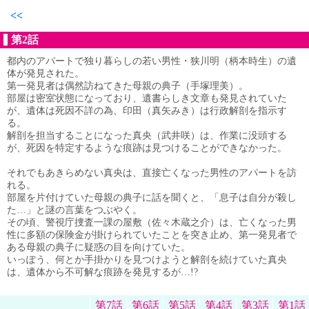
<<
第2話
都内のアパートで独り暮らしの若い男性・狭川明（柄本時生）の遺
体が発見された。
第一発見者は偶然訪ねてきた母親の典子（手塚理美）。
部屋は密室状態になっており、遺書らしき文章も発見されていた
が、遺体は死因不詳の為、印田（真矢みき）は行政解剖を指示す
る。
解剖を担当することになった真央（武井咲）は、作業に没頭する
が、死因を特定するような痕跡は見つけることができなかった。
それでもあきらめない真央は、直接亡くなった男性のアパートを訪
れる。
部屋を片付けていた母親の典子に話を聞くと、「息子は自分が殺し
た…」と謎の言葉をつぶやく。
その頃、警視庁捜査一課の屋敷（佐々木蔵之介）は、亡くなった男
性に多額の保険金が掛けられていたことを突き止め、第一発見者で
ある母親の典子に疑惑の目を向けていた。
いっぽう、何とか手掛かりを見つけようと解剖を続けていた真央
は、遺体から不可解な痕跡を発見するが…!?
第7話
第6話
第5話
第4話
第3話
第1話