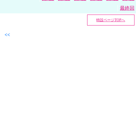
最終回
特設ページTOPへ
<<