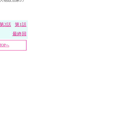
大物政治家の
第2話
第1話
最終回
OPへ