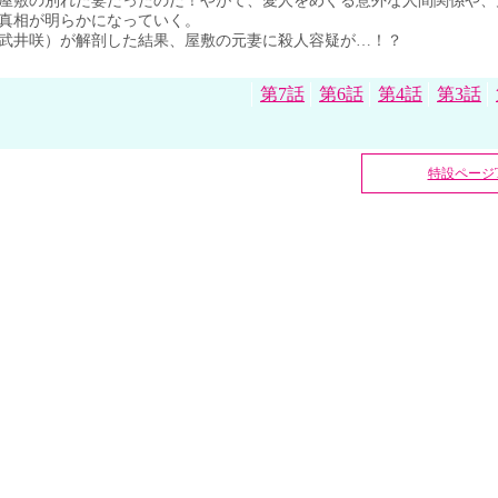
屋敷の別れた妻だったのだ！やがて、愛人をめぐる意外な人間関係や、
真相が明らかになっていく。
武井咲）が解剖した結果、屋敷の元妻に殺人容疑が…！？
第7話
第6話
第4話
第3話
特設ページT