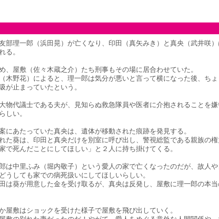
友部理一郎（浜田晃）が亡くなり、印田（真矢みき）と真央（武井咲）
れる。
め、屋敷（佐々木蔵之介）たち刑事もその場に居合わせていた。
（木野花）によると、理一郎は気分が悪いと言って横になった後、ちょ
吸が止まっていたという。
大物代議士である夫が、見知らぬ救急隊員や医者に介抱されることを嫌
らしい。
案にあたっていた真央は、遺体が移動された痕跡を発見する。
れた葵は、印田と真央だけを別室に呼び出し、警視総監である親族の権
家で死んだことにしてほしい」と２人に持ち掛けてくる。
郎は中里ふみ（堀内敬子）という愛人の家で亡くなったのだが、故人や
どうしても家での病死扱いにしてほしいらしい。
田は葵が用意した金を受け取るが、真央は反発し、屋敷に理一郎の本当
か屋敷はショックを受けた様子で屋敷を飛び出していく。