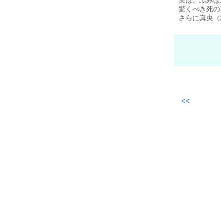
実は、ふみは
驚くべき死の
さらに真央（
<<