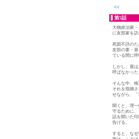
<<
第5話
大物政治家・
に友部家を訪
死因不詳のた
友部の妻・葵
ている間に呼
しかし、葵は
呼ばなかった
そんな中、検
それを指摘さ
せながら、「
聞くと、理一
守るために、
話を聞いた印
告げる。
すると、なぜ