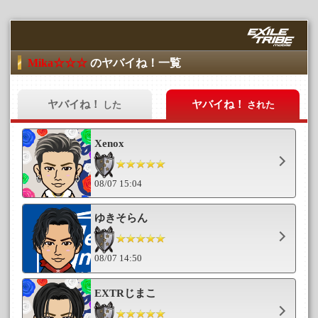
Mika☆☆☆
のヤバイね！一覧
ヤバイね！
ヤバイね！
した
された
Xenox
08/07 15:04
ゆきそらん
08/07 14:50
EXTRじまこ