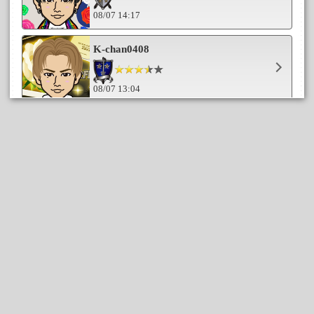
08/07 14:17
K-chan0408
08/07 13:04
YASU☆ - RYU☆
08/07 12:49
ariel0617
08/07 12:37
桐谷優
08/07 12:21