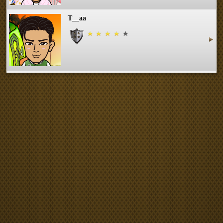
T__aa
まめてつ
ゆかりん-.-ys
moe08