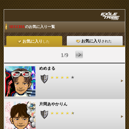
SECCHA
のお気に入り一覧
お気に入り
された
お気に入り
した
1/9
めめまる
片岡あやかりん