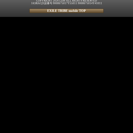
COPYRIGHT 2026 LDH ALL RIGHTS RESERVED
JASRAC許諾番号 9008675017Y55011 9008675014Y41011
EXILE TRIBE mobile TOP