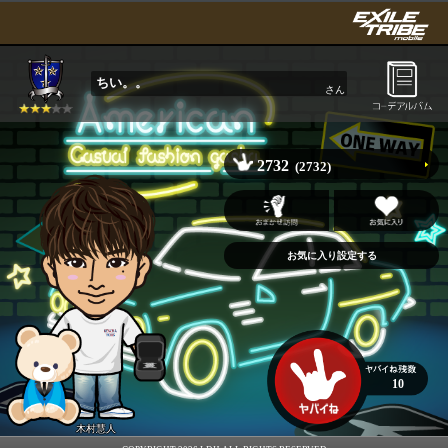
ちい。。
さん
2732
(2732)
10
木村慧人