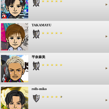
TAKAMAYU
平奈麻美
rolls-miko