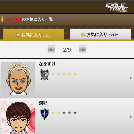
SECCHA
のお気に入り一覧
お気に入り
された
お気に入り
した
2/9
なをすけ
朔耶