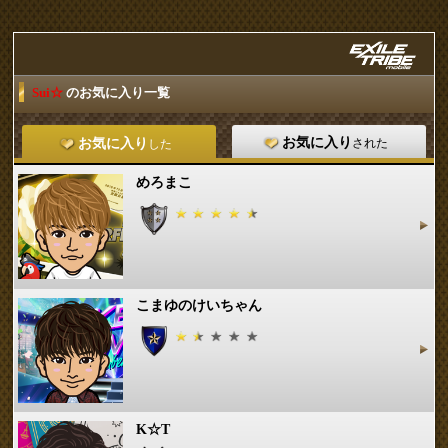
Sui☆
のお気に入り一覧
お気に入り
された
お気に入り
した
めろまこ
こまゆのけいちゃん
K☆T