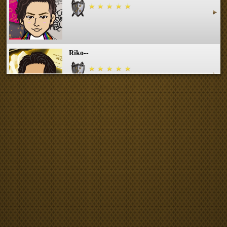
Riko--
ochanta
COPYRIGHT 2026 LDH ALL RIGHTS RESERVED
JASRAC許諾番号 9008675017Y55011 9008675014Y41011
EXILE TRIBE mobile TOP