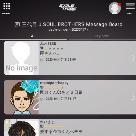
MEMBER
MENU
三代目 J SOUL BROTHERS Message Board
backnumber - 20230417 -
All
My post
みわ3838
臣さんへ。
2023-04-17 18:03:09
mamipon-happy
剛典くん💞あと２日🍫
2023-04-17 17:58:17
れいまま
愛する今市くんへ🌹🌹