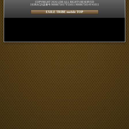
COPYRIGHT 2026 LDH ALL RIGHTS RESERVED
JASRAC許諾番号 9008675017Y55011 9008675014Y41011
EXILE TRIBE mobile TOP