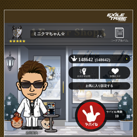
ミニクマちゃん☆
さん
148642
(148642)
10
岩田剛典