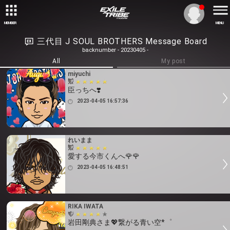
MEMBER
MENU
三代目 J SOUL BROTHERS Message Board
backnumber - 20230405 -
All
My post
miyuchi
臣っちへ❣️
2023-04-05 16:57:36
れいまま
愛する今市くんへ🌹🌹
2023-04-05 16:48:51
RIKA IWATA
岩田剛典さま💖繋がる青い空*゜