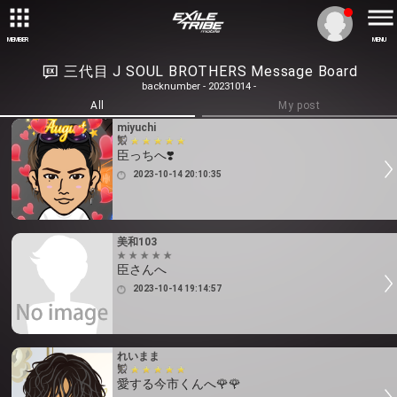
MEMBER
MENU
三代目 J SOUL BROTHERS Message Board
backnumber - 20231014 -
All
My post
miyuchi
臣っちへ❣️
2023-10-14 20:10:35
美和103
臣さんへ
2023-10-14 19:14:57
れいまま
愛する今市くんへ🌹🌹