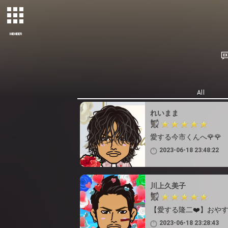
MEMBER
All
れいまま
愛する今市くんへ🌹🌹
2023-06-18 23:48:22
川上久美子
【愛する隆二❤️】おや
2023-06-18 23:28:43