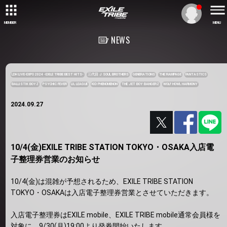
MEMBER
MENU
NEWS
LDH LIVE-EXPO 2024 -EXILE TRIBE BEST HITS-
三代目 J SOUL BROTHERS
GENERATIONS
THE RAMPAGE
FANTASTICS
BALLISTIK BOYZ
PSYCHIC FEVER
LIL LEAGUE
KID PHENOMENON
THE JET BOY BANGERZ
WOLF HOWL HARMONY
2024.09.27
10/4(金)EXILE TRIBE STATION TOKYO・OSAKA入店電
子整理券営業のお知らせ
10/4(金)は混雑が予想されるため、EXILE TRIBE STATION
TOKYO・OSAKAは入店電子整理券営業とさせていただきます。
入店電子整理券はEXILE mobile、EXILE TRIBE mobile通常会員様を
対象に、9/30(月)19:00より発券開始いたします。