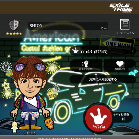
SHIO5
さん
57543
(57543)
10
吉野北人