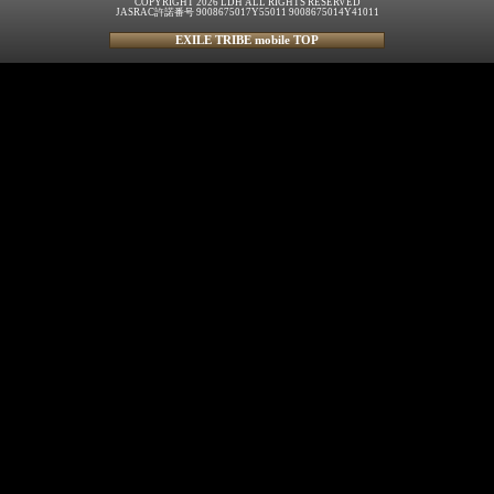
COPYRIGHT 2026 LDH ALL RIGHTS RESERVED
JASRAC許諾番号 9008675017Y55011 9008675014Y41011
EXILE TRIBE mobile TOP