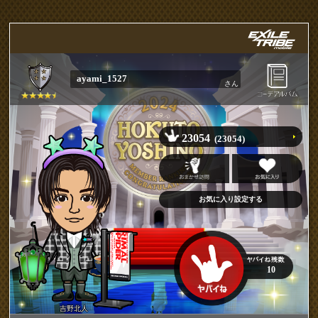
ayami_1527
さん
23054
(23054)
10
吉野北人