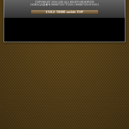
COPYRIGHT 2026 LDH ALL RIGHTS RESERVED
JASRAC許諾番号 9008675017Y55011 9008675014Y41011
EXILE TRIBE mobile TOP