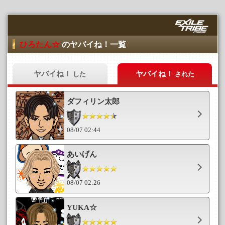
ひろたん☆
のヤバイね！一覧
ヤバイね！
ヤバイね！
した
された
ダフィリン太郎
08/07 02:44
あいげん
08/07 02:26
YUKA☆