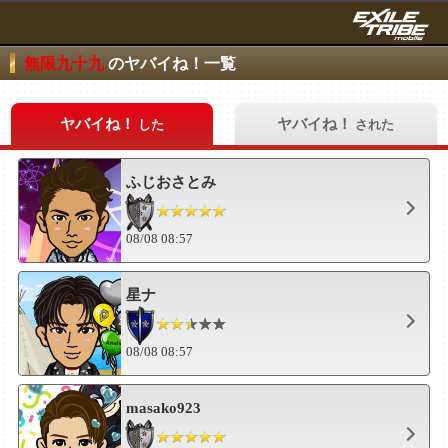
無限九十九
のヤバイね！一覧
ヤバイね！
ヤバイね！
した
された
ふじおさとみ
08/08 08:57
星ナ
08/08 08:57
masako923