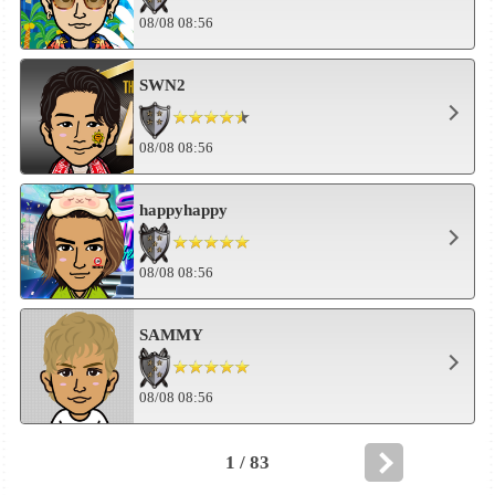
08/08 08:56
SWN2
08/08 08:56
happyhappy
08/08 08:56
SAMMY
08/08 08:56
1 / 83