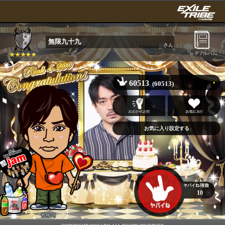
無限九十九
さん
60513
(60513)
10
青柳翔