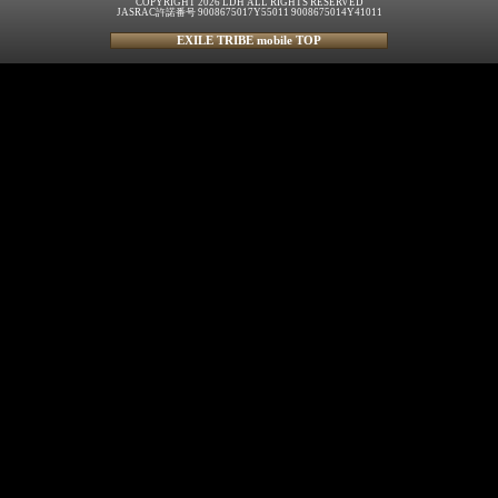
COPYRIGHT 2026 LDH ALL RIGHTS RESERVED
JASRAC許諾番号 9008675017Y55011 9008675014Y41011
EXILE TRIBE mobile TOP