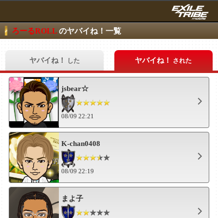
ろーるROLL
のヤバイね！一覧
ヤバイね！
ヤバイね！
した
された
jsbear☆
08/09 22:21
K-chan0408
08/09 22:19
まよ子