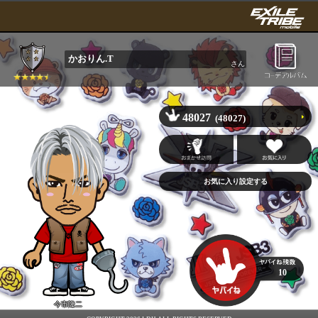
かおりん.T
さん
48027
(48027)
10
今市隆二