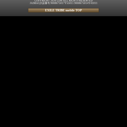
COPYRIGHT 2026 LDH ALL RIGHTS RESERVED
JASRAC許諾番号 9008675017Y55011 9008675014Y41011
EXILE TRIBE mobile TOP