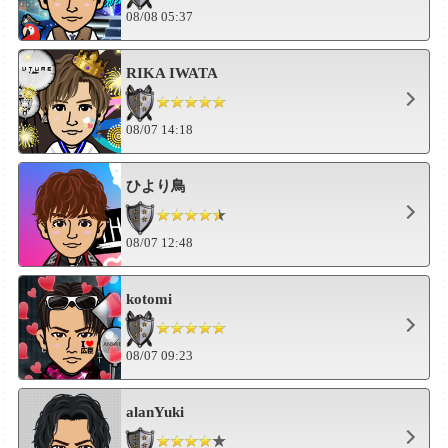
08/08 05:37
RIKA IWATA
08/07 14:18
ひより鳥
08/07 12:48
kotomi
08/07 09:23
alanYuki