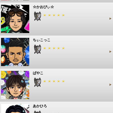
☆かおぴぃ☆
ちぃこっこ
ぱやこ
あかひろ