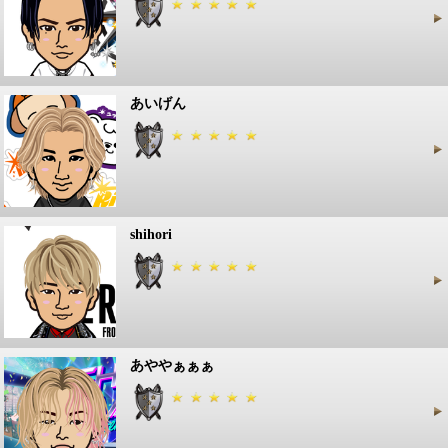
あいげん
shihori
あややぁぁぁ