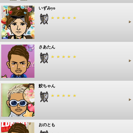
いずみyo
さあたん
鮫ちゃん
おのとも