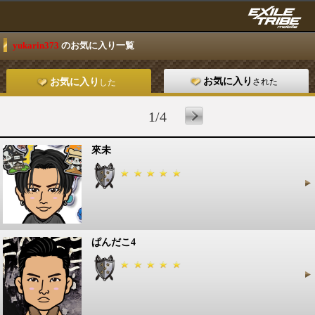
yukarin373
のお気に入り一覧
お気に入り
された
お気に入り
した
1/4
來未
ぱんだこ4