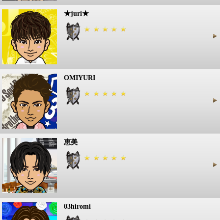
★juri★
OMIYURI
恵美
03hiromi