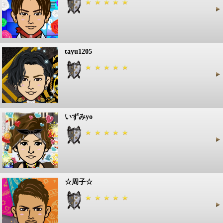
tayu1205
いずみyo
☆周子☆