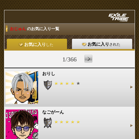
おじゅん
のお気に入り一覧
お気に入り
された
お気に入り
した
1/366
おりし
なごがーん