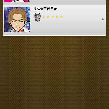
りん☆三代目★
Naoto-0830
3jsbmimi
すすみ