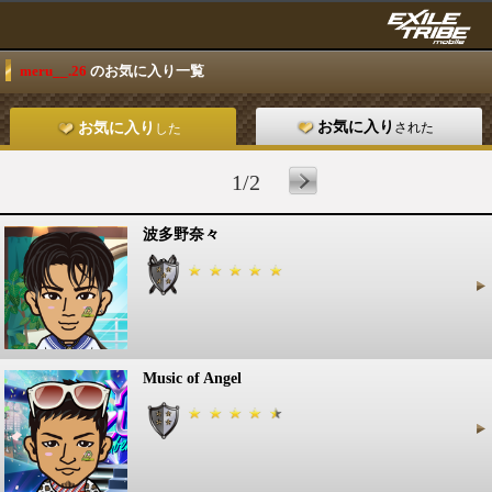
meru__.26
のお気に入り一覧
お気に入り
された
お気に入り
した
1/2
波多野奈々
Music of Angel