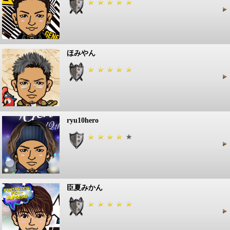
ほみやん
ryu10hero
臣夏みかん