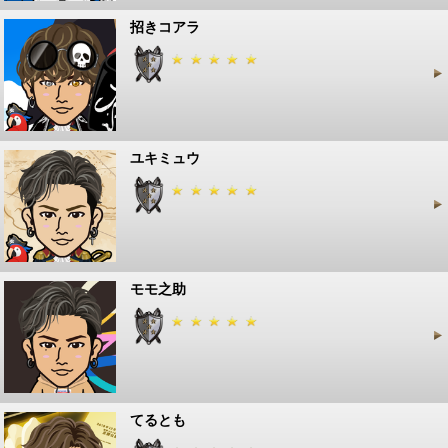
招きコアラ
ユキミュウ
モモ之助
てるとも