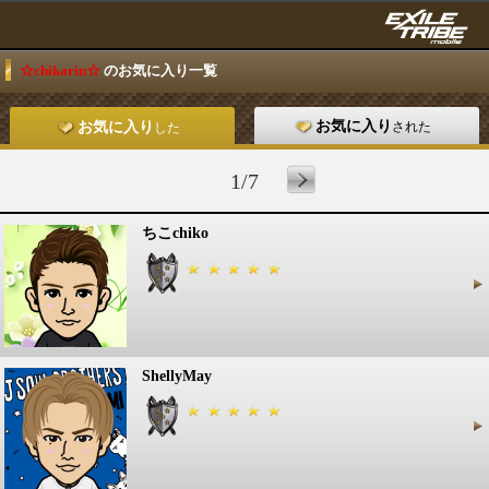
☆chikarin☆
のお気に入り一覧
お気に入り
された
お気に入り
した
1/7
ちこchiko
ShellyMay