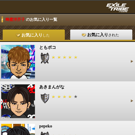
蜂蜜洋芥子
のお気に入り一覧
お気に入り
された
お気に入り
した
ともポコ
あきまんがな
pepeko