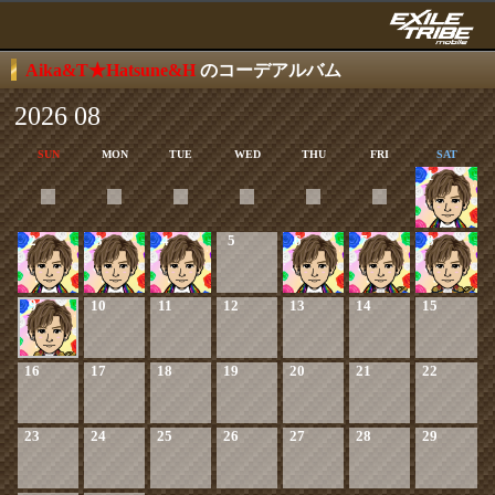
Aika&T★Hatsune&H
のコーデアルバム
2026 08
SUN
MON
TUE
WED
THU
FRI
SAT
1
2
3
4
5
6
7
8
9
10
11
12
13
14
15
16
17
18
19
20
21
22
23
24
25
26
27
28
29