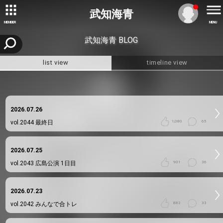
武知海青
MEMBER
MENU
武知海青 BLOG
list view
timeline view
2026.07.26
vol.2044
最終日
1,080
65
2026.07.25
vol.2043
広島公演 1日目
901
36
2026.07.23
vol.2042
みんなで合トレ
882
33