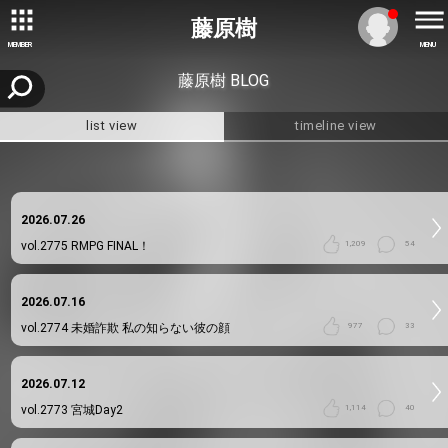
藤原樹
MEMBER
MENU
藤原樹 BLOG
list view
timeline view
2026.07.26
vol.2775
RMPG FINAL！
1,209
54
2026.07.16
vol.2774
未婚詐欺 私の知らない彼の顔
977
33
2026.07.12
vol.2773
宮城Day2
1,114
40