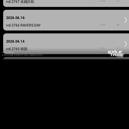
vol.2767
未婚詐欺
1,183
51
2026.06.16
vol.2766
RAVERS DAY
1,245
48
2026.06.14
vol.2765
韓国
1,321
27
©2012-2026 LDH
JASRAC許諾番号 9008675017Y55011 9008675014Y41011
2026.06.06
vol.2764
CHAGU CHAGU ROCK FESTIVAL 2026
1,216
42
2026.05.28
vol.2763
福岡
1,266
37
2026.05.23
vol.2762
おめ
1,542
48