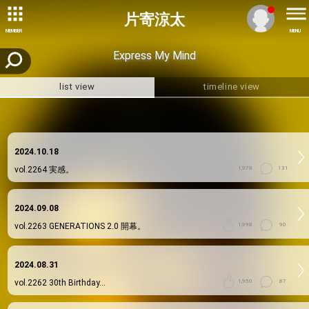
片寄涼太
MEMBER
MENU
Express My Mind
list view
timeline view
2024.10.18
vol.2264
実感。
1,978
131
2024.09.08
vol.2263
GENERATIONS 2.0 開幕。
1,998
90
2024.08.31
vol.2262
30th Birthday…
1,950
87