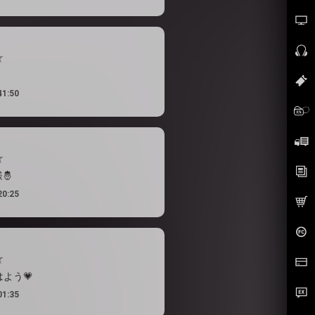
41:50
🤴
20:25
よう💗
01:35