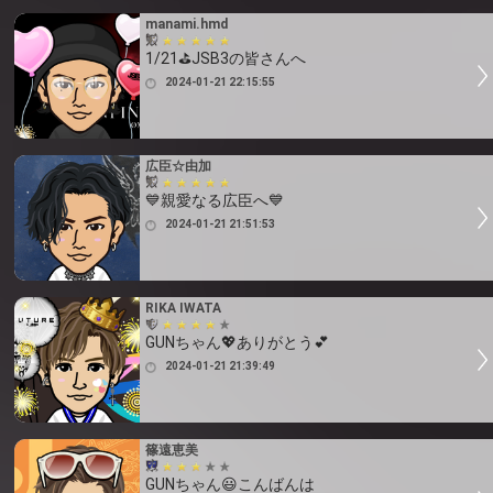
manami.hmd
1/21⛳️JSB3の皆さんへ
2024-01-21 22:15:55
広臣☆由加
💙親愛なる広臣へ💙
2024-01-21 21:51:53
RIKA IWATA
GUNちゃん💖ありがとう💕
2024-01-21 21:39:49
篠遠恵美
GUNちゃん😃こんばんは