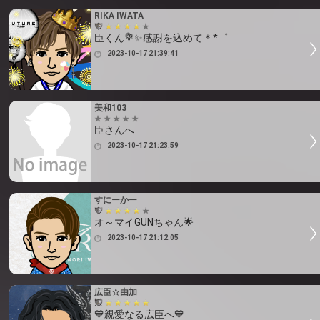
RIKA IWATA
臣くん💐✨感謝を込めて＊*゜
2023-10-17 21:39:41
美和103
臣さんへ
2023-10-17 21:23:59
すにーかー
オ～マイGUNちゃん🌟
2023-10-17 21:12:05
広臣☆由加
💙親愛なる広臣へ💙