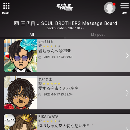
MEMBER
MENU
三代目 J SOUL BROTHERS Message Board
backnumber - 20231017 -
All
My post
emi3616
岩ちゃんへ😊💌💖
2023-10-17 23:59:53
れいまま
愛する今市くんへ🌹🌹
2023-10-17 23:52:34
RIKA IWATA
GUNちゃん💖大切な想い出*゜