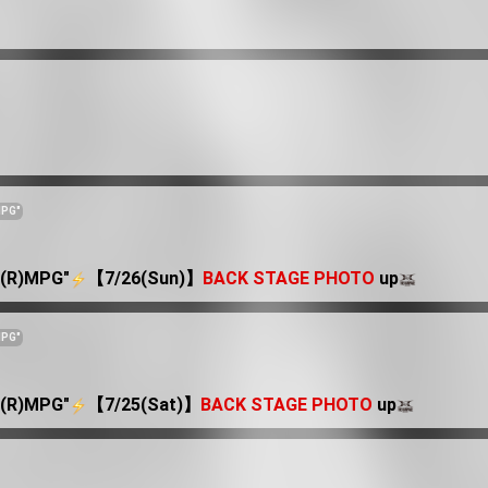
MPG"
"(R)MPG"
️【7/26(Sun)】
BACK STAGE PHOTO
up
MPG"
"(R)MPG"
️【7/25(Sat)】
BACK STAGE PHOTO
up