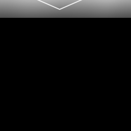
MPG"
more
"(R)MPG"
️【7/11(Sat)】
BACK STAGE PHOTO
up
MPG"
"(R)MPG"
️【7/2(Thu)】
BACK STAGE PHOTO
up