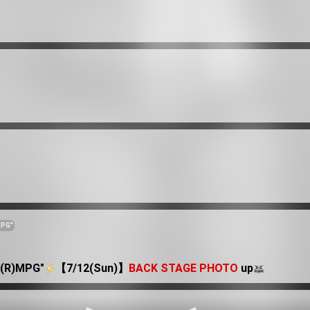
MPG"
"(R)MPG"
️【7/12(Sun)】
BACK STAGE PHOTO
up