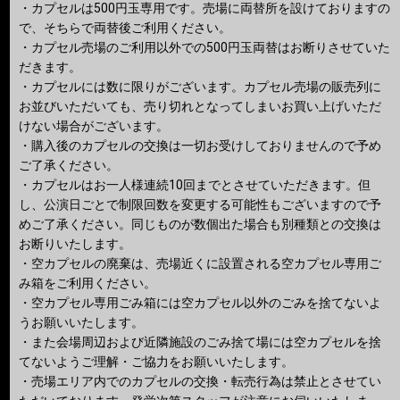
・カプセルは500円玉専用です。売場に両替所を設けておりますの
で、そちらで両替後ご利用ください。
・カプセル売場のご利用以外での500円玉両替はお断りさせていた
だきます。
・カプセルには数に限りがございます。カプセル売場の販売列に
お並びいただいても、売り切れとなってしまいお買い上げいただ
けない場合がございます。
・購入後のカプセルの交換は一切お受けしておりませんので予め
ご了承ください。
・カプセルはお一人様連続10回までとさせていただきます。但
し、公演日ごとで制限回数を変更する可能性もございますので予
めご了承ください。同じものが数個出た場合も別種類との交換は
お断りいたします。
・空カプセルの廃棄は、売場近くに設置される空カプセル専用ご
み箱をご利用ください。
・空カプセル専用ごみ箱には空カプセル以外のごみを捨てないよ
うお願いいたします。
・また会場周辺および近隣施設のごみ捨て場には空カプセルを捨
てないようご理解・ご協力をお願いいたします。
・売場エリア内でのカプセルの交換・転売行為は禁止とさせてい