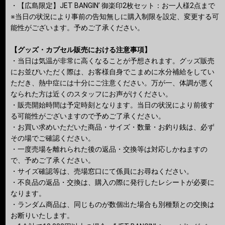
・【広島限定】JET BANGIN’ 御楽印2枚セット：お一人様2点まで
※当日の状況により事前の告知無しに購入制限を設定、変更する可
能性がございます。予めご了承ください。
【グッズ・カプセル販売における注意事項】
・当日は気温が非常に高くなることが予想されます。グッズ販売
にお並びいただく際は、お客様自身でこまめに水分補給をしてい
ただき、熱中症には十分にご注意ください。万が一、体調が悪く
なられた方は近くのスタッフにお声がけください。
・販売開始時間は予定時刻となります。当日の状況により前後す
る可能性がございますので予めご了承ください。
・お買い求めいただいた商品・サイズ・数量・お釣り銭は、必ず
その場でご確認ください。
・一度売場を離れられた後の返品・交換等は対応しかねますの
で、予めご了承ください。
・サイズ確認等は、売場窓口にて係員にお尋ねください。
・不良品の返品・交換は、購入の際に発行したレシートが必要に
なります。
・ランダム商品は、同じものが数個出た場合も別種類との交換は
お断りいたします。