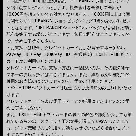
・1会計で10,000円以上の場合、“JET BANGIN’ ショッピングバッ
グ”を1点プレゼントいたします。複数会計を合算して合計が
10,000円を超えていても対象となりません。10,000円以上は金額
に関わらず“JET BANGIN’ ショッピングバッグ”1点のみのプレゼン
トとなります。“JET BANGIN’ ショッピングバッグ”が品切れた際は
配布を終了する場合がございます。後日の配布はございませんの
で、予めご了承ください。
・お支払いは現金、クレジットカードおよび電子マネー(d払い、
PayPay、楽天Pay、QUICPay、iD、交通系IC)、EXILE TRIBEギフト
カードがご利用いただけます。
クレジットカードのお支払い方法は一括払いのみ、その他の電子
マネーのお取り扱いはございません。また、異なる支払種別での
併用のお支払いはできませんので、予めご了承ください。
・EXILE TRIBEギフトカードは現金でのご決済時のみご利用いただ
けます。
クレジットカードおよび電子マネーとの併用はできませんので予
めご了承ください。
また、EXILE TRIBEギフトカードの裏面の銀色の部分が少しでも削
れているものは、スクラッチ下の文字が見えていなかったとして
も、グッズ売場でのご利用をお断りさせていただく場合がござい
ますので予めご了承ください。