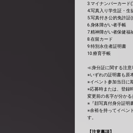
3.マイナンバーカード
4.写真入り学生証・生
5.写真付き公的免許証
6.身体障がい者手帳
7.精神障がい者保健福
8.在留カード
9.特別永住者証明書
10.療育手帳
≪身分証に関する注意
※いずれの証明書も原
※イベント参加当日に
※応募時または、登録
変更前の名字が分かる
※『顔写真付身分証明
※余裕を持ってイベン
す。
【注意事項】