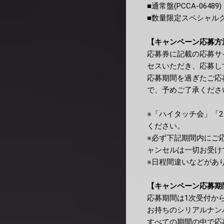
■通常盤(PCCA-06489)
■数量限定スペシャルグッズ
【キャンペーン応募方
応募券に記載の応募サ
セスいただき、応募し
応募期間を過ぎたご応
で、予めご了承くださ
※「ハイタッチ会」「
ください。
※必ず下記期間内にご
ャンセルは一切お受け
※日程間違いなどがあ
【キャンペーン応募期
応募期間は1次受付か
お持ちのシリアルナン
すべての期間の中で応