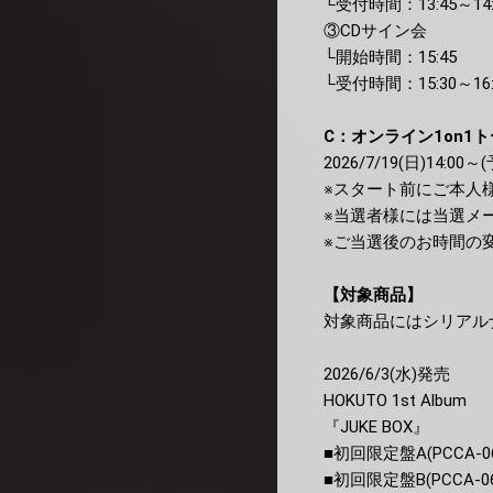
└受付時間：13:45～14:
③CDサイン会
└開始時間：15:45
└受付時間：15:30～16:
C：オンライン1on1
2026/7/19(日)14:00～
※スタート前にご本人
※当選者様には当選メ
※ご当選後のお時間の
【対象商品】
対象商品にはシリアル
2026/6/3(水)発売
HOKUTO 1st Album
『JUKE BOX』
■初回限定盤A(PCCA-06
■初回限定盤B(PCCA-06