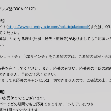
盤(BRCA-00170)
法】
イト(
https://www.pc-entry-site.com/hokutojukeboxcd/
)または、Q
てください。
募は、いかなる理由(汚損・紛失・盗難等)がありましてもご応募い
い。
2ショット会」「CDサイン会」をご希望の方は、ご希望の日程・会
応募を完了してください。また、応募の有無や、応募後の当落の結
できません。予めご了承ください。
りましても応募のキャンセルは一切できませんので、ご確認の上、
間】
ら3次受付まででございます。
バーでどの期間でもご応募できますが、1シリアルにつき
募は1回までとなります。