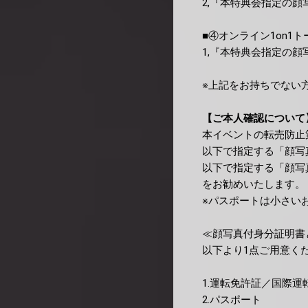
2,『本特典会指定の顔
■④オンライン1on1
1,『本特典会指定の顔
※上記をお持ちでない
【ご本人確認について
本イベントの転売防止
以下で指定する「顔写
以下で指定する「顔写
をお勧めいたします。
※パスポートは小さい
≪顔写真付身分証明書
以下より1点ご用意く
1.運転免許証／国際運
2.パスポート