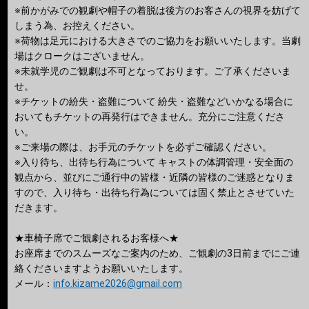
※前かがみでの観劇や帽子の着脱は後方のお客さんの視界を妨げて
しまう為、お控えください。
※荷物は足元における大きさでのご協力をお願いいたします。当劇
場はクロークはございません。
※未就学児のご観劇は不可となっております。ご了承くださいま
せ。
※チケットの紛失・盗難について 紛失・盗難などいかなる場合に
おいてもチケットの再発行はできません。充分にご注意くださ
い。
※ご来場の際は、お手元のチケットを必ずご確認ください。
※入り待ち、出待ち行為について キャストの体調管理・安全⾯の
観点から、並びにご通行中の皆様・近隣の皆様のご迷惑となりま
すので、入り待ち・出待ち行為については固く禁止とさせていた
だきます。
★車椅子席でご観劇されるお客様へ★
お座席までのスムーズなご案内のため、ご観劇の3日前までにご連
絡くださいますようお願いいたします。
メール：
info.kizame2026@gmail.com