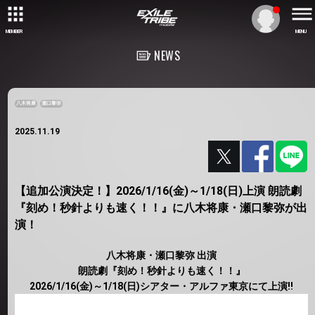
MEMBER
MENU
NEWS
八木将康
瀬口黎弥
2025.11.19
【追加公演決定！】2026/1/16(金)～1/18(日)上演 朗読劇
『刻め！秒針よりも速く！！』に八木将康・瀬口黎弥が出
演！
八木将康・瀬口黎弥 出演
朗読劇『刻め！秒針よりも速く！！』
2026/1/16(金)～1/18(日)シアター・アルファ東京にて上演!!