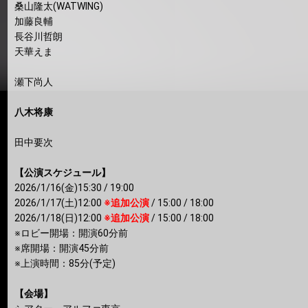
桑山隆太(WATWING)
加藤良輔
長谷川哲朗
天華えま
瀬下尚人
八木将康
田中要次
【公演スケジュール】
2026/1/16(金)15:30 / 19:00
2026/1/17(土)12:00
※追加公演
/ 15:00 / 18:00
2026/1/18(日)12:00
※追加公演
/ 15:00 / 18:00
※ロビー開場：開演60分前
※席開場：開演45分前
※上演時間：85分(予定)
【会場】