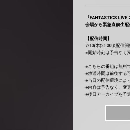
『FANTASTICS LIVE 
会場から緊急直前生配
【配信時間】
7/10(木)21:00頃配信
※開始時刻は予告なく
※こちらの番組は無料
※放送時間は前後する
※当日の配信環境によ
※内容は予告なく、変
※後日アーカイブを予