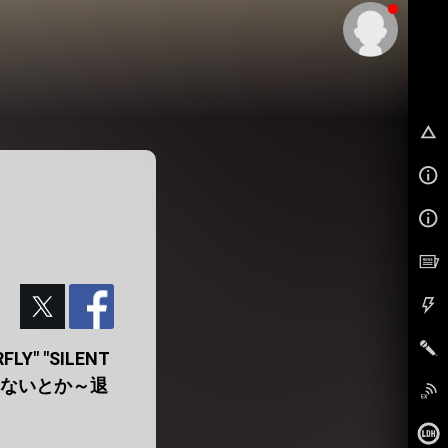
EX
LY" "SILENT
とかしないとか～退