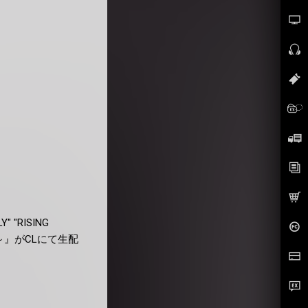
" "RISING
～』がCLにて生配