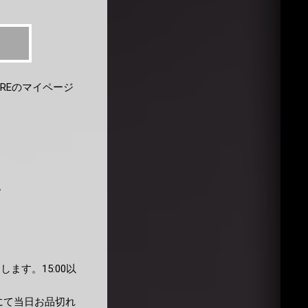
STOREのマイページ
。
いたします。15:00以
B先行販売にて当日お品切れ