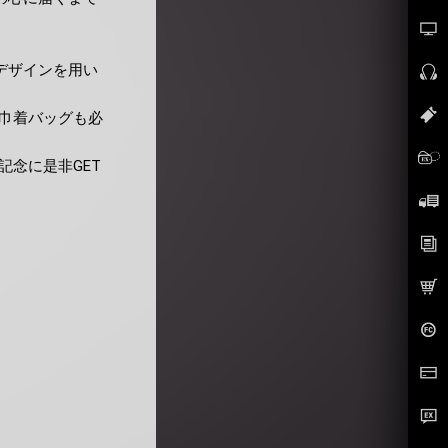
デザインを用い
巾着バッグも必
念に是非GET