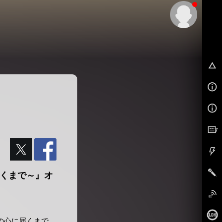
EX
の心に届くまで～』オ
あなたの心に届くまで