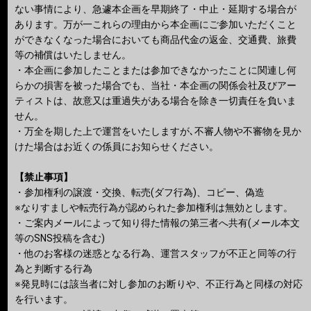
ない事情により、急遽本企画を早期終了・中止・延期する場合が
あります。万が一これらの理由から本企画にご参加いただくこと
ができなくなった場合においても商品代金の返金、交通費、旅費
等の補償はいたしません。
・本企画に参加したことまたは参加できなかったことに関連し何
らかの損害を被った場合でも、当社・本企画の関係会社及びアー
ティストは、故意又は重過失がある場合を除き一切責任を負いま
せん。
・万全を期した上で運営をいたしますが､不審人物や不審物を見か
けた場合はお近くの係員にお知らせください。
【禁止事項】
・参加権利の譲渡・交換、転売(ダフ行為)、コピー、偽造
※なりすましや転売行為が認められた参加権利は無効とします。
・ご案内メールによって知り得た情報の第三者へ共有(メール本文
等のSNS投稿を含む)
・他のお客様の迷惑となる行為、運営スタッフが不正と同等の行
為と判断する行為
※発見時には該当者に対し参加のお断りや、不正行為と同様の対応
を行います。