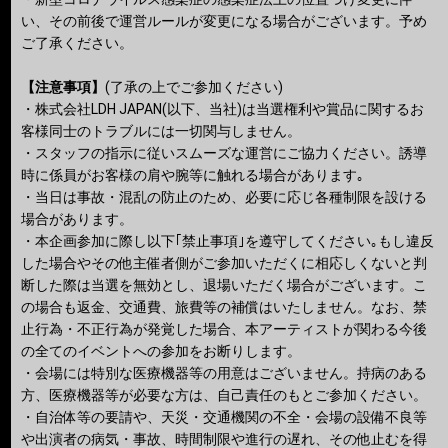
い、その前後で運営ルールが変更になる場合がございます。予め
ご了承ください。
【注意事項】
(了承の上でご参加ください)
・株式会社LDH JAPAN(以下、当社)は当選権利や賞品に関するお
客様同士のトラブルには一切関与しません。
・スタッフの指示に従いスムーズな運営にご協力ください。誘導
時に係員がお客様の肩や腕等に触れる場合があります｡
・当日は事故・混乱の防止のため、必要に応じ各種制限を設ける
場合があります。
・本企画参加に際し以下｢禁止事項｣を遵守してください｡もし違反
した場合やその他主催者側がご参加いただくに相応しくないと判
断した際は当選を無効とし、退場いただく場合がございます。こ
の場合も返金、交通費、旅費等の補償はいたしません。なお、禁
止行為・不正行為が発覚した場合、本アーティストが関わる今後
の全てのイベントへの参加をお断りします。
・会場には特別な医療機器等の用意はございません。持病のある
方、医療機器等が必要な方は、自己責任のもとご参加ください。
・自治体等の要請や、天災・交通機関の不全・会場の設備不良等
や出演者の病気・事故、時間制限や進行の遅れ、その他止むを得