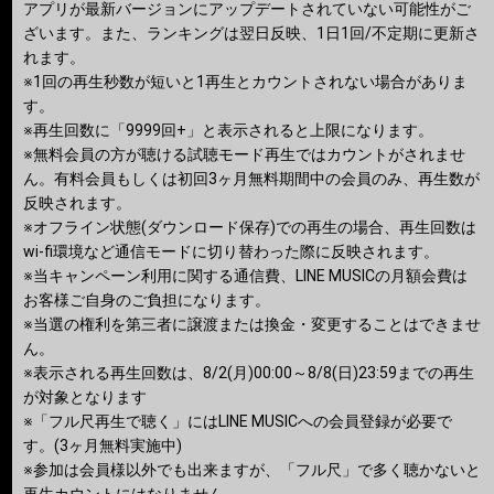
アプリが最新バージョンにアップデートされていない可能性がご
ざいます。また、ランキングは翌日反映、1日1回/不定期に更新さ
れます。
※1回の再生秒数が短いと1再生とカウントされない場合がありま
す。
※再生回数に「9999回+」と表示されると上限になります。
※無料会員の方が聴ける試聴モード再生ではカウントがされませ
ん。有料会員もしくは初回3ヶ月無料期間中の会員のみ、再生数が
反映されます。
※オフライン状態(ダウンロード保存)での再生の場合、再生回数は
wi-fi環境など通信モードに切り替わった際に反映されます。
※当キャンペーン利用に関する通信費、LINE MUSICの月額会費は
お客様ご自身のご負担になります。
※当選の権利を第三者に譲渡または換金・変更することはできませ
ん。
※表示される再生回数は、8/2(月)00:00～8/8(日)23:59までの再生
が対象となります
※「フル尺再生で聴く」にはLINE MUSICへの会員登録が必要で
す。(3ヶ月無料実施中)
※参加は会員様以外でも出来ますが、「フル尺」で多く聴かないと