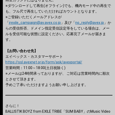
再生カウントにはなりません。
※ダウンロードして再生(オフライン)でも、機内モード中の再生で
も、フル尺で再生していただければカウントとなります。
※ご登録いただくメールアドレスが
「
jrexile_campaign@av.avex.co.jp
」及び「
no_reply@avex.jp
」か
らの受信拒否、ドメイン指定受信設定等をしている場合は、メー
ルを受信可能な状態に設定ください。応募完了メールが届きま
す。
【お問い合わせ先】
エイベックス・カスタマーサポート
https://ssl.avexnet.or.jp/form/ask/avexportal/
営業時間：11:00～18:00(土日祝除く)
※メールは24時間承っておりますが、 ご対応は営業時間内に順次
とさせて頂きます。
予めご了承いただけますようお願い申し上げます。
さらに！
BALLISTIK BOYZ from EXILE TRIBE「SUM BABY」のMusic Video