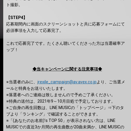
ト撮影。
【STEP4】
応募期間内に画面のスクリーンショットと共に応募フォームにて
必須事項を入力して応募完了。
これで応募完了です。たくさん聴いてくださった方は当選確率ア
ップ！
◆当キャンペーンに関する注意事項◆
※当選者のみに、
jrexile_campaign@av.avex.co.jp
より、ご当選メ
ールと特典をお送りいたします。
※落選者へのご連絡は致しませんので予めご了承ください。
※特典の送付は、2021年9～10月目処で予定しております。
※ご自身の再生回数は、LINE MUSICの「トップページ」⇒下のタ
ブより「ランキング」で確認することができます。
※「(あなたのお名前)’s TOP 50」が表示されない方は、LINE
MUSICでの直近3か月間の再生曲数が20曲未満か、LINE MUSICの