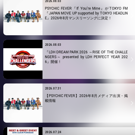
2026.08.03
PSYCHIC FEVER『If You're Mine』がTOKYO FM
『JAPAN MOVE UP supported by TOKYO HEADLIN
E』2026年8月マンスリーソングに決定！
2026.08.03
『LDH DREAM PARK 2026 ～RISE OF THE CHALLE
NGERS～ presented by LDH PERFECT YEAR 202
6』開催！
2026.07.31
【PSYCHIC FEVER】2026年8月メディア出演・掲
載情報
2026.07.24