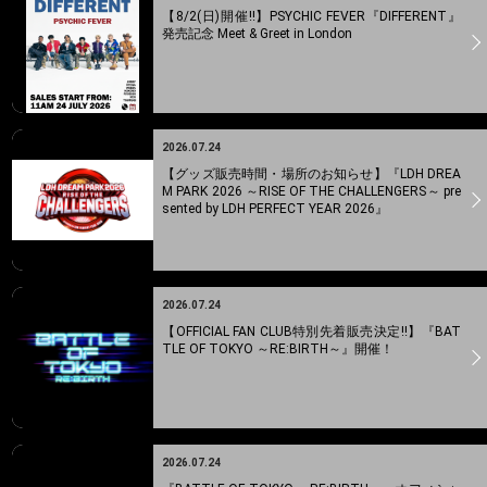
【8/2(日)開催!!】PSYCHIC FEVER『DIFFERENT』
発売記念 Meet & Greet in London
2026.07.24
【グッズ販売時間・場所のお知らせ】『LDH DREA
M PARK 2026 ～RISE OF THE CHALLENGERS～ pre
sented by LDH PERFECT YEAR 2026』
2026.07.24
【OFFICIAL FAN CLUB特別先着販売決定!!】『BAT
TLE OF TOKYO ～RE:BIRTH～』開催！
2026.07.24