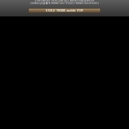
COPYRIGHT 2026 LDH ALL RIGHTS RESERVED
JASRAC許諾番号 9008675017Y55011 9008675014Y41011
EXILE TRIBE mobile TOP