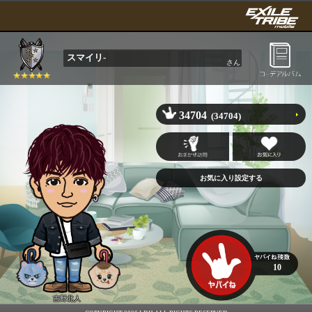
スマイリ-
さん
34704
(34704)
10
吉野北人