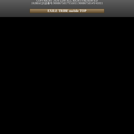
COPYRIGHT 2026 LDH ALL RIGHTS RESERVED
JASRAC許諾番号 9008675017Y55011 9008675014Y41011
EXILE TRIBE mobile TOP