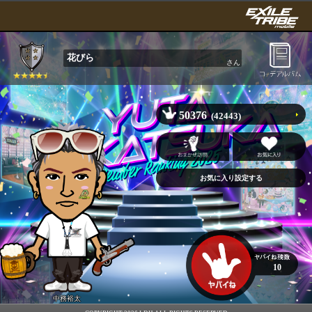
花びら
さん
50376
(42443)
10
中務裕太