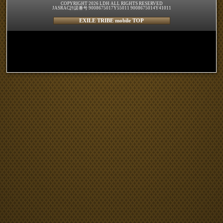
COPYRIGHT 2026 LDH ALL RIGHTS RESERVED
JASRAC許諾番号 9008675017Y55011 9008675014Y41011
EXILE TRIBE mobile TOP