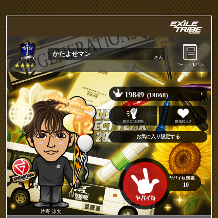
かたよせマン
さん
19849
(19068)
10
片寄 涼太