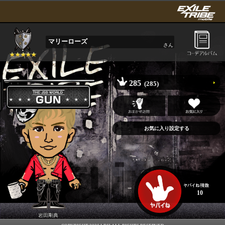
マリーローズ
さん
285
(285)
10
岩田剛典