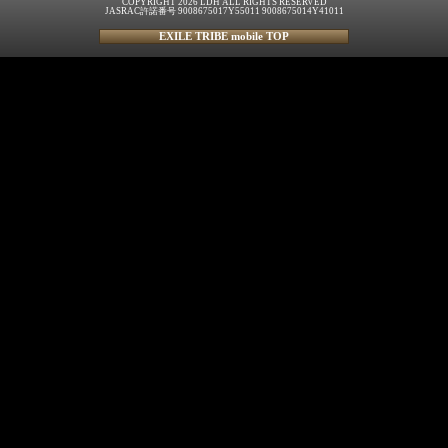
COPYRIGHT 2026 LDH ALL RIGHTS RESERVED
JASRAC許諾番号 9008675017Y55011 9008675014Y41011
EXILE TRIBE mobile TOP