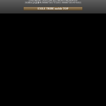
COPYRIGHT 2026 LDH ALL RIGHTS RESERVED
JASRAC許諾番号 9008675017Y55011 9008675014Y41011
EXILE TRIBE mobile TOP