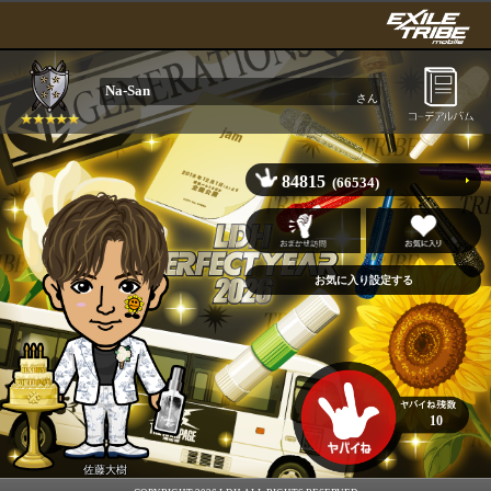
Na-San
さん
84815
(66534)
10
佐藤大樹